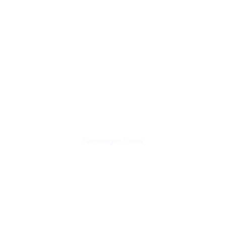
os
Quem somos
Eventos
Blog
Tecnologia
,
Todos
ue estudar ing
2026?