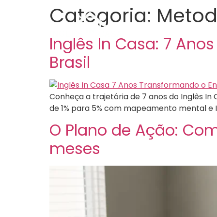
Categoria:
Metod
Home
Serviç
Inglês In Casa: 7 Ano
Brasil
Conheça a trajetória de 7 anos do Inglês In 
de 1% para 5% com mapeamento mental e I
O Plano de Ação: Com
meses