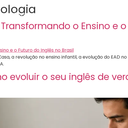
ologia
os
Quem somos
Eventos
Blog
s Transformando o Ensino e o 
Casa, a revolução no ensino infantil, a evolução do EAD n
A.
o evoluir o seu inglês de v