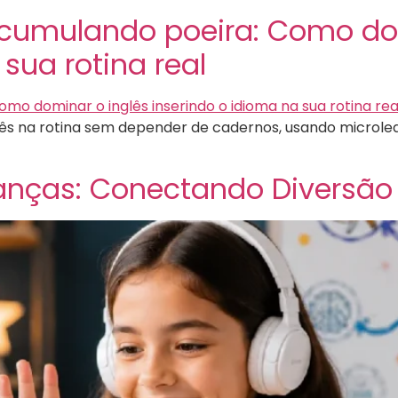
cumulando poeira: Como dom
sua rotina real
lês na rotina sem depender de cadernos, usando microlear
ianças: Conectando Diversão