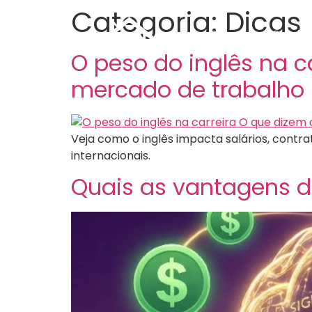
Categoria:
Dicas
Home
Serviç
O peso do inglês na c
mercado de trabalho
Veja como o inglês impacta salários, contr
internacionais.
Quais as vantagens d